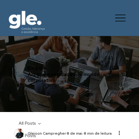
Blog gle.
Artigos e novidades do mundo
corporativo
All Posts
Gleison Campregher
8 de mai.
8 min de leitura
All Posts