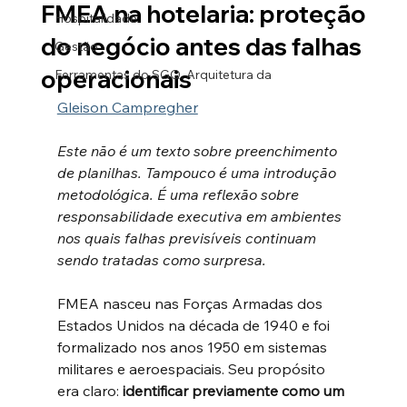
FMEA na hotelaria: proteção
Hospitalidade
do negócio antes das falhas
Gestão
operacionais
Ferramentas do SGQ. Arquitetura da
Gleison Campregher
Este não é um texto sobre preenchimento 
de planilhas. Tampouco é uma introdução 
metodológica. É uma reflexão sobre 
responsabilidade executiva em ambientes 
nos quais falhas previsíveis continuam 
sendo tratadas como surpresa.
FMEA nasceu nas Forças Armadas dos 
Estados Unidos na década de 1940 e foi 
formalizado nos anos 1950 em sistemas 
militares e aeroespaciais. Seu propósito 
era claro: 
identificar previamente como um 