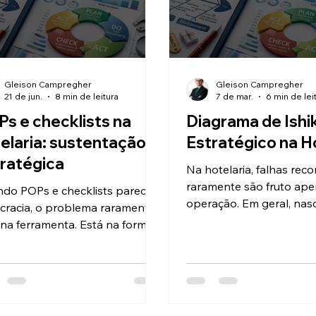
Gleison Campregher
Gleison Campregher
21 de jun.
8 min de leitura
7 de mar.
6 min de lei
s e checklists na
Diagrama de Ish
elaria: sustentação
Estratégico na H
ratégica
Na hotelaria, falhas reco
raramente são fruto ap
do POPs e checklists parecem
operação. Em geral, na
cracia, o problema raramente
decisões fragmentadas,
 na ferramenta. Está na forma
que perderam coerência
 a operação entende método,
diagnósticos que tratam
o e governança. Na hotelaria,
como causas. Neste artig
 não servem para engessar
Diagrama de Ishikawa é
pes, mas para transformar
reposicionado como ins
ecimento disperso em padrão,