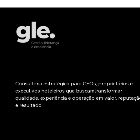
maturidade de gestão.
reduz
prot
falh
Sobre
Consultoria estratégica para CEOs, proprietários e
executivos hoteleiros que buscamtransformar
qualidade, experiência e operação em valor, reputaçã
e resultado.
© 2025 Gle. Criado com
Wix Studio™