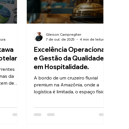
Gleison Campregher
tura
7 de out. de 2025
4 min de leitura
ikawa
Excelência Operacional
otelaria
e Gestão da Qualidade
em Hospitalidade.
rrentes
enas da
A bordo de um cruzeiro fluvial
scem de
premium na Amazônia, onde a
 processos
logística é limitada, o espaço físico
 e
é restrito e as expectativas dos
 sintomas
hóspedes são globais, a operação
o, o
hoteleira não admite improvisos,
apenas método.
trumento