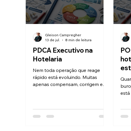
Gleison Campregher
13 de jul.
8 min de leitura
PDCA Executivo na
POP
Hotelaria
hot
est
Nem toda operação que reage
rápido está evoluindo. Muitas
Quan
apenas compensam, corrigem e
buro
repetem os mesmos desvios. O
está
PDCA executivo na hotelaria
como
reposiciona a melhoria contínua
risc
como disciplina gerencial para
eles
transformar esforço em
equi
aprendizagem, previsibilidade e
conh